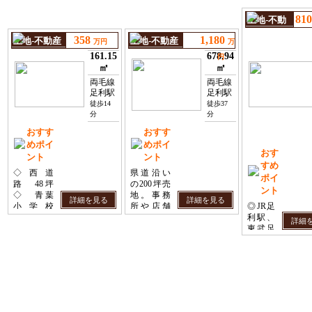
81
土地-不動
産
358
1,180
土地-不動産
土地-不動産
万円
万
161.15
678.94
円
㎡
㎡
両毛線
両毛線
足利駅
足利駅
徒歩14
徒歩37
分
分
おすす
おすす
めポイ
めポイ
おす
ント
ント
すめ
◇西道
県道沿い
ポイ
路 48坪
の200坪売
ント
◇ 青葉
地。事務
詳細を見る
詳細を見る
小学校
所や店舗
◎JR足
区 第二
用とし
利駅、
…
…
詳細
中学校
て。広め
東武足
区 閑静
の敷地に
利市駅
な住宅街
住宅をお
が徒歩
…
です！
探しの方
圏内！
へ。
◎ 永
楽町70
坪以上
の売