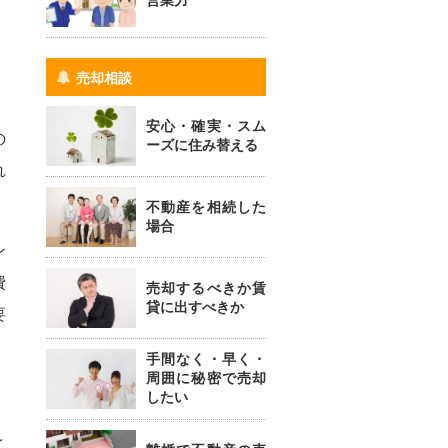
営業力
売却相談
安心・確実・スム
の
ーズに住み替える
れ
不動産を相続した
場合
ン
費
売却するべきか賃
貸に出すべきか
要
手間なく・早く・
周囲に秘密で売却
したい
と