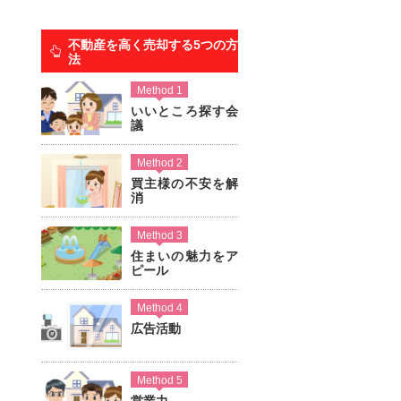
不動産を高く売却する5つの方
法
、
Method 1
いいところ探す会
議
」
Method 2
買主様の不安を解
消
Method 3
住まいの魅力をア
ピール
Method 4
広告活動
Method 5