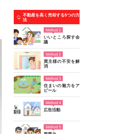
不動産を高く売却する5つの方
法
Method 1
いいところ探す会
議
Method 2
買主様の不安を解
消
Method 3
住まいの魅力をア
ピール
Method 4
広告活動
Method 5